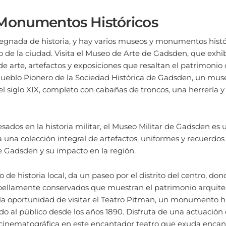
Monumentos Históricos
gnada de historia, y hay varios museos y monumentos histó
o de la ciudad. Visita el Museo de Arte de Gadsden, que exhi
de arte, artefactos y exposiciones que resaltan el patrimonio c
 Pueblo Pionero de la Sociedad Histórica de Gadsden, un mus
l siglo XIX, completo con cabañas de troncos, una herrería 
sados en la historia militar, el Museo Militar de Gadsden es u
 una colección integral de artefactos, uniformes y recuerd
 de Gadsden y su impacto en la región.
 de historia local, da un paseo por el distrito del centro, do
s bellamente conservados que muestran el patrimonio arquite
 la oportunidad de visitar el Teatro Pitman, un monumento h
o al público desde los años 1890. Disfruta de una actuación e
cinematográfica en este encantador teatro que exuda encan