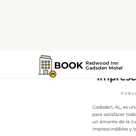
Home
Guía de Gadsden
Expl
impresc
PUBL
Gadsden, AL, es un
para satisfacer todo
un amante de la cu
imprescindibles y 