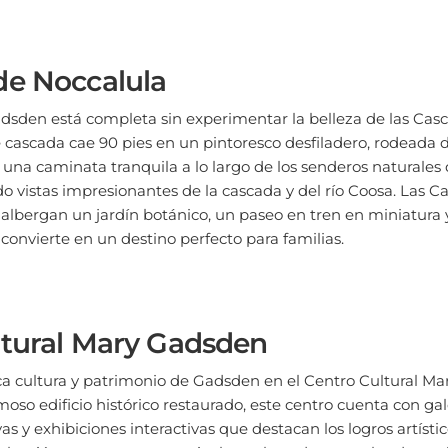
de Noccalula
adsden está completa sin experimentar la belleza de las Cas
 cascada cae 90 pies en un pintoresco desfiladero, rodeada
 una caminata tranquila a lo largo de los senderos naturale
do vistas impresionantes de la cascada y del río Coosa. Las C
albergan un jardín botánico, un paseo en tren en miniatura 
 convierte en un destino perfecto para familias.
ltural Mary Gadsden
ca cultura y patrimonio de Gadsden en el Centro Cultural M
so edificio histórico restaurado, este centro cuenta con gale
as y exhibiciones interactivas que destacan los logros artístic
colección permanente, que incluye obras de renombrados artis