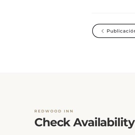
Publicación
REDWOOD INN
Check Availability
Ensuring a seamless booking experience is o