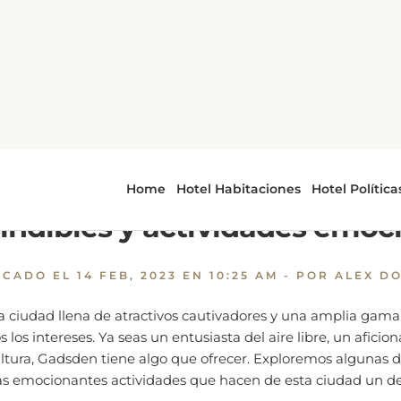
Explorando Gadsden, AL. Atracciones imprescindibles y a
orando Gadsden, AL. Atracc
indibles y actividades emoc
ICADO EL
14 FEB, 2023 EN 10:25 AM
- POR ALEX D
a ciudad llena de atractivos cautivadores y una amplia gama
s los intereses. Ya seas un entusiasta del aire libre, un aficion
ltura, Gadsden tiene algo que ofrecer. Exploremos algunas de
las emocionantes actividades que hacen de esta ciudad un d