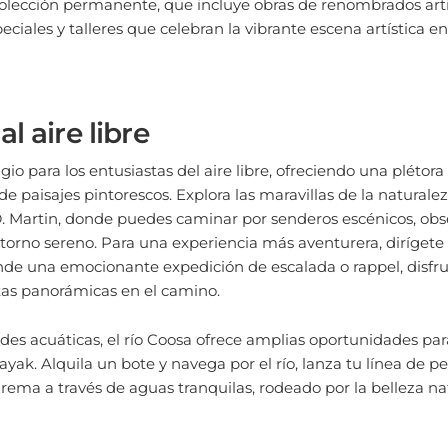
peciales y talleres que celebran la vibrante escena artística 
l aire libre
io para los entusiastas del aire libre, ofreciendo una plétora
de paisajes pintorescos. Explora las maravillas de la naturale
 Martin, donde puedes caminar por senderos escénicos, obser
ntorno sereno. Para una experiencia más aventurera, dirígete
e una emocionante expedición de escalada o rappel, disfr
tas panorámicas en el camino.
dades acuáticas, el río Coosa ofrece amplias oportunidades pa
kayak. Alquila un bote y navega por el río, lanza tu línea de 
rema a través de aguas tranquilas, rodeado por la belleza n