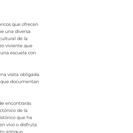
ricos que ofrecen
be una diversa
ultural de la
eo viviente que
y una escuela con
na visita obligada.
os que documentan
nde encontrarás
ctónico de la
istórico que ha
n vivo o disfruta
to antiguo.