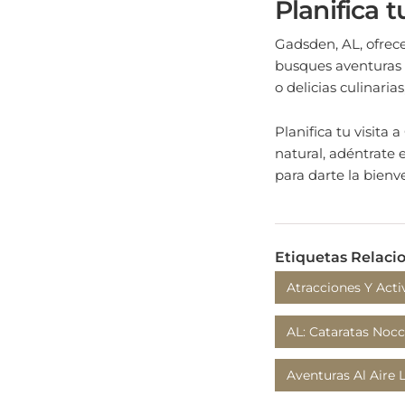
Gadsden, AL, ofrece
busques aventuras a
o delicias culinaria
Planifica tu visit
natural, adéntrate e
para darte la bienv
Etiquetas Relaci
Atracciones Y Act
AL: Cataratas Nocc
Aventuras Al Aire 