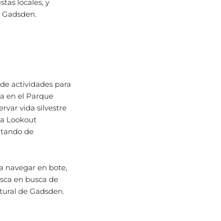
en Gadsden.
 de actividades para
za en el Parque
var vida silvestre
 a Lookout
utando de
ra navegar en bote,
pesca en busca de
atural de Gadsden.