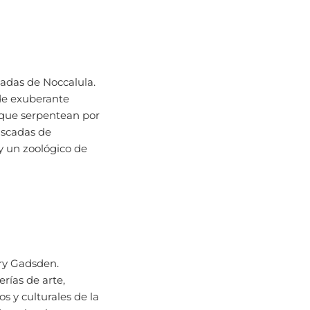
cadas de Noccalula.
 de exuberante
s que serpentean por
ascadas de
y un zoológico de
ary Gadsden.
rías de arte,
os y culturales de la
tas locales, y